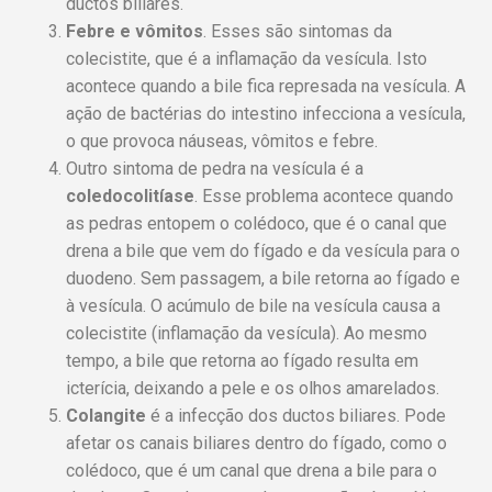
ductos biliares.
Febre e vômitos
. Esses são sintomas da
colecistite, que é a inflamação da vesícula. Isto
acontece quando a bile fica represada na vesícula. A
ação de bactérias do intestino infecciona a vesícula,
o que provoca náuseas, vômitos e febre.
Outro sintoma de pedra na vesícula é a
coledocolitíase
. Esse problema acontece quando
as pedras entopem o colédoco, que é o canal que
drena a bile que vem do fígado e da vesícula para o
duodeno. Sem passagem, a bile retorna ao fígado e
à vesícula. O acúmulo de bile na vesícula causa a
colecistite (inflamação da vesícula). Ao mesmo
tempo, a bile que retorna ao fígado resulta em
icterícia, deixando a pele e os olhos amarelados.
Colangite
é a infecção dos ductos biliares. Pode
afetar os canais biliares dentro do fígado, como o
colédoco, que é um canal que drena a bile para o