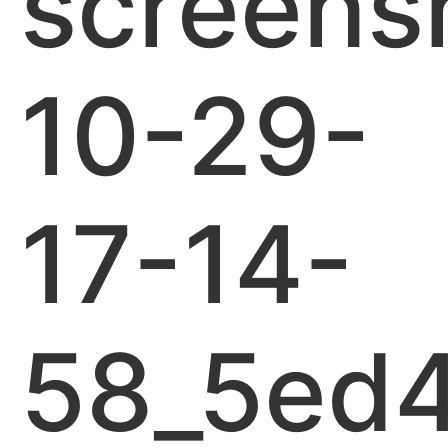
screens
10-29-
17-14-
58_5ed4