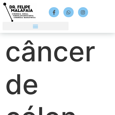
câncer
de