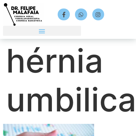
hérnia
umbilica