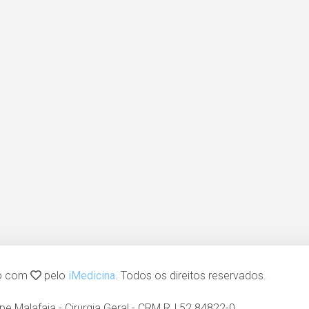
do com
pelo
iMedicina
. Todos os direitos reservados.
lipe Malafaia - Cirurgia Geral - CRM RJ 52.84822-0