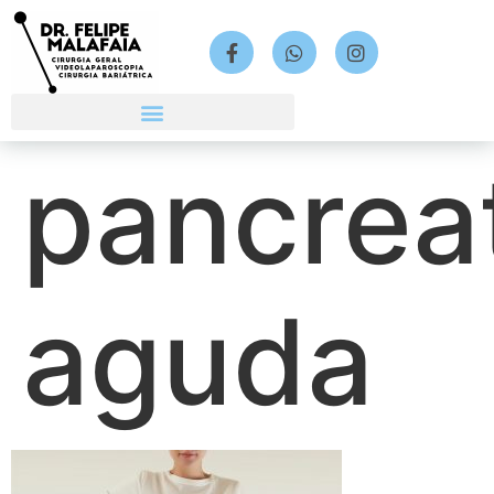
pancreat
aguda