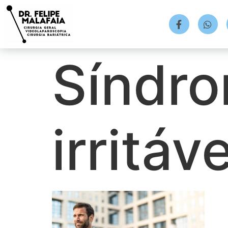
Síndro
irritáve