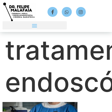
tratame
endoscó